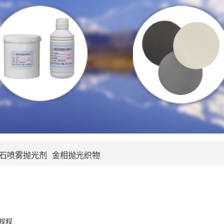
石喷雾抛光剂
金相抛光织物
规程