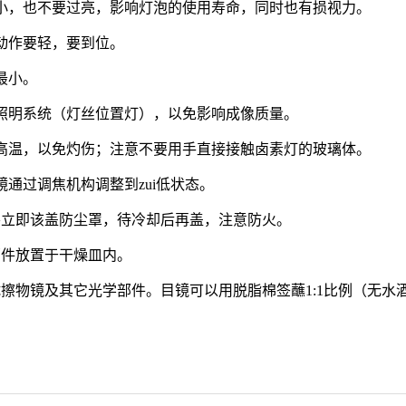
忽小，也不要过亮，影响灯泡的使用寿命，同时也有损视力。
，动作要轻，要到位。
最小。
整照明系统（灯丝位置灯），以免影响成像质量。
意高温，以免灼伤；注意不要用手直接接触卤素灯的玻璃体。
镜通过调焦机构调整到zui低状态。
不要立即该盖防尘罩，待冷却后再盖，注意防火。
部件放置于干燥皿内。
尝试擦物镜及其它光学部件。目镜可以用脱脂棉签蘸1:1比例（无