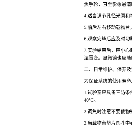
焦手轮，直至影象最清
4.适当调节孔径光阑
5.前后左右移动载物
6.观察完毕后应及时
7.实验结束后，应小
湿霉变。显微镜也应随
二、日常维护、保养及
为保证系统的使用寿命
1.试验室应具备三防条
40°C。
2.调焦时注意不要使
3.当载物台垫片圆孔